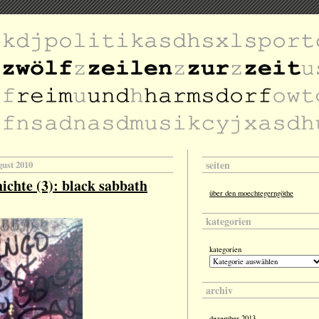
seiten
gust 2010
ichte (3): black sabbath
über den moechtegerngöthe
kategorien
kategorien
archiv
dezember 2013