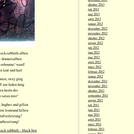
oktober 2013
juli 2013
mai 2013
april 2013
januar 2013
dezember 2012
november 2012
oktober 2012
august 2012
juli 2012
black-sabbath-alben
juni 2012
mai 2012
e donnersalben
april 2012
 osbourne! ward!
märz 2012
en laut und hart
februar 2012
januar 2012
amen, ozzy ging
dezember 2011
ff am faden hing
november 2011
en herrn dio
oktober 2011
o satan mio“
september 2011
august 2011
, hughes und gillan
juli 2011
eim leumund killen
juni 2011
mai 2011
 rufverletzung?
april 2011
 urbesetzung!
märz 2011
februar 2011
lack sabbath – black box
januar 2011