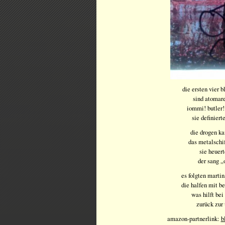
die ersten vier 
sind atomar
iommi! butler!
sie definiert
die drogen k
das metalschi
sie heuert
der sang „
es folgten martin
die halfen mit b
was hilft bei
zurück zur
amazon-partnerlink:
b