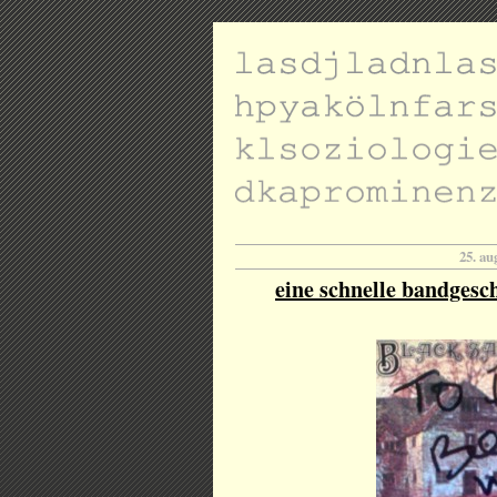
25. au
eine schnelle bandgesch