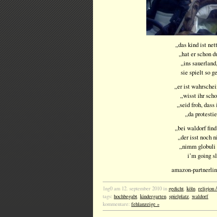
„das kind ist net
„hat er schon 
„ins sauerland
sie spielt so g
„er ist wahrsche
„wisst ihr sch
„seid froh, dass
„da protestie
„bei waldorf fin
„der isst noch 
„nimm globuli 
i’m going s
amazon-partnerli
1ng0 am 12. september 2010 in
gedicht
,
köln
,
religion
tags:
hochbegabt
,
kindergarten
,
spielplatz
,
waldorf
kommentare:
fehlanzeige »