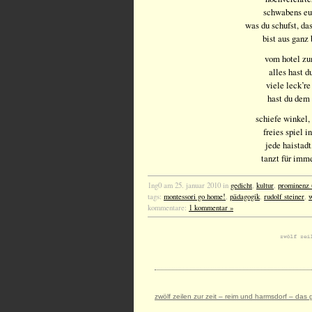
schwabens eu
was du schufst, das
bist aus ganz
vom hotel zu
alles hast 
viele leck’re
hast du dem 
schiefe winkel,
freies spiel 
jede haistadt
tanzt für imm
1ng0 am 25. januar 2010 in
gedicht
,
kultur
,
prominenz 
tags:
montessori go home!
,
pädagogik
,
rudolf steiner
,
w
kommentare:
1 kommentar »
zwölf zeilen zur zeit – reim und harmsdorf – das 