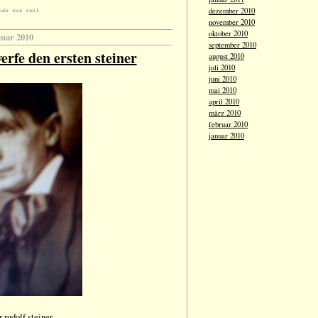
dezember 2010
november 2010
oktober 2010
nuar 2010
september 2010
erfe den ersten steiner
august 2010
juli 2010
juni 2010
mai 2010
april 2010
märz 2010
februar 2010
januar 2010
 rudolf steiner