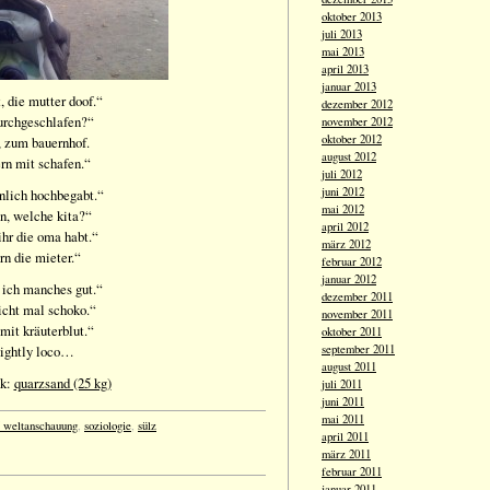
oktober 2013
juli 2013
mai 2013
april 2013
januar 2013
t, die mutter doof.“
dezember 2012
durchgeschlafen?“
november 2012
oktober 2012
, zum bauernhof.
august 2012
ern mit schafen.“
juli 2012
juni 2012
inlich hochbegabt.“
mai 2012
on, welche kita?“
april 2012
 ihr die oma habt.“
märz 2012
rn die mieter.“
februar 2012
januar 2012
d ich manches gut.“
dezember 2011
nicht mal schoko.“
november 2011
mit kräuterblut.“
oktober 2011
lightly loco…
september 2011
august 2011
nk:
quarzsand (25 kg)
juli 2011
juni 2011
mai 2011
 / weltanschauung
,
soziologie
,
sülz
april 2011
märz 2011
februar 2011
januar 2011