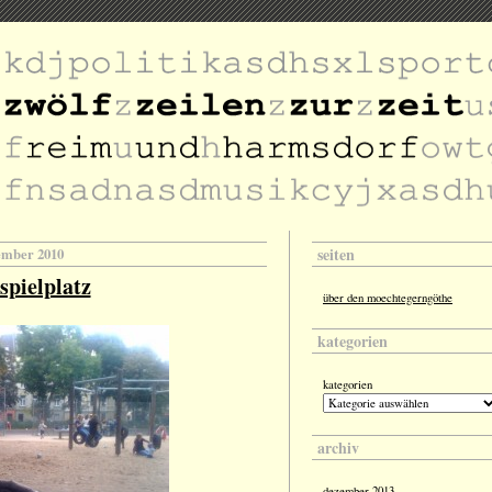
seiten
tember 2010
spielplatz
über den moechtegerngöthe
kategorien
kategorien
archiv
dezember 2013