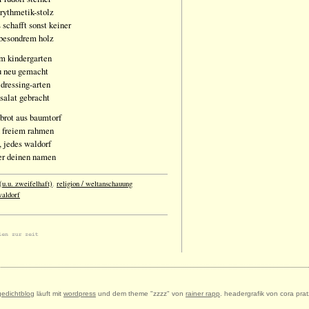
rythmetik-stolz
 schafft sonst keiner
 besondrem holz
m kindergarten
du neu gemacht
 dressing-arten
salat gebracht
 brot aus baumtorf
in freiem rahmen
, jedes waldorf
er deinen namen
(u.u. zweifelhaft)
,
religion / weltanschauung
aldorf
gedichtblog
läuft mit
wordpress
und dem theme "zzzz" von
rainer rapp
. headergrafik von cora prat