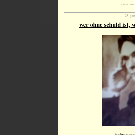
25. ja
wer ohne schuld ist, w
hochverehrter