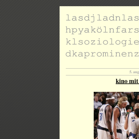
5. au
kino mi