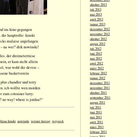
oktober 2013
juli 2013
mai 2013
april 2013
januar 2013
nd ins kino gegangen
dezember 2012
november 2012
 die hauptrolle: kinski
oktober 2012
ecks malaise angefangen
august 2012
 – na wer? dirk nowinski!
juli 2012
juni 2012
les. der dreimeterriese
mai 2012
nein, er kam nicht allein
april 2012
viel, war wohl die devise –
märz 2012
ssene basketverein
februar 2012
januar 2012
 plus chandler und terry
dezember 2011
den. ich wollte wen morden
november 2011
oktober 2011
r zum cotrainer larry:
september 2011
‘? no way! where is jordan?“
august 2011
juli 2011
juni 2011
mai 2011
,
klaus kinski
,
nowinski
,
werner herzog
,
woyzeck
april 2011
märz 2011
februar 2011
januar 2011