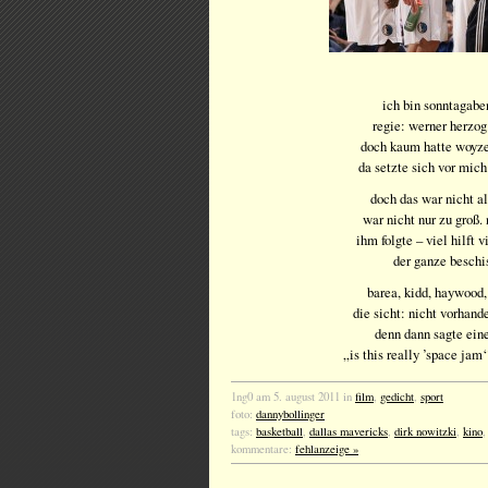
ich bin sonntagabe
regie: werner herzog.
doch kaum hatte woyz
da setzte sich vor mich
doch das war nicht al
war nicht nur zu groß. 
ihm folgte – viel hilft 
der ganze beschi
barea, kidd, haywood,
die sicht: nicht vorhan
denn dann sagte eine
„is this really ’space jam
1ng0 am 5. august 2011 in
film
,
gedicht
,
sport
foto:
dannybollinger
tags:
basketball
,
dallas mavericks
,
dirk nowitzki
,
kino
kommentare:
fehlanzeige »