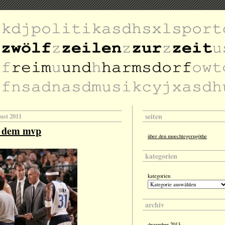
seiten
gust 2011
t dem mvp
über den moechtegerngöthe
kategorien
kategorien
archiv
dezember 2013