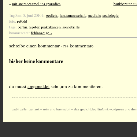
«
mit sparacetamol ins sparadies
bankberater au
1ng0 am 8. juni 2010 in
gedicht
,
landsmannschaft
,
medizin
,
soziologie
foto:
ret0dd
tags:
berlin
,
hipster
,
praktikanten
,
sonnebrille
kommentare:
fehlanzeige »
schreibe einen kommentar
·
rss kommentare
bisher keine kommentare
du musst
angemeldet
sein ,um zu kommentieren.
zwölf zeilen zur zeit – reim und harmsdorf – das gedichtblog
läuft mit
wordpress
und dem