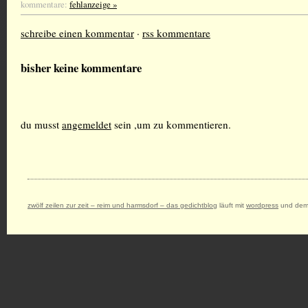
kommentare:
fehlanzeige »
schreibe einen kommentar
·
rss kommentare
bisher keine kommentare
du musst
angemeldet
sein ,um zu kommentieren.
zwölf zeilen zur zeit – reim und harmsdorf – das gedichtblog
läuft mit
wordpress
und dem