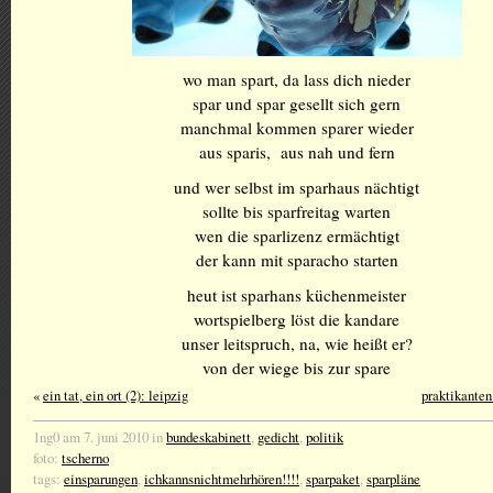
wo man spart, da lass dich nieder
spar und spar gesellt sich gern
manchmal kommen sparer wieder
aus sparis, aus nah und fern
und wer selbst im sparhaus nächtigt
sollte bis sparfreitag warten
wen die sparlizenz ermächtigt
der kann mit sparacho starten
heut ist sparhans küchenmeister
wortspielberg löst die kandare
unser leitspruch, na, wie heißt er?
von der wiege bis zur spare
«
ein tat, ein ort (2): leipzig
praktikanten
1ng0 am 7. juni 2010 in
bundeskabinett
,
gedicht
,
politik
foto:
tscherno
tags:
einsparungen
,
ichkannsnichtmehrhören!!!!
,
sparpaket
,
sparpläne