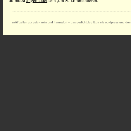
du musst
angemeldet
sein ,um zu kommentieren.
zwölf zeilen zur zeit – reim und harmsdorf – das gedichtblog
läuft mit
wordpress
und dem