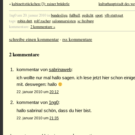
«
kabinettstückchen (3): rainer brüderle
kulturhauptstadt des w
1ng0 am 20. januar 2010 in
bundesliga
,
fußball
,
gedicht
,
sport
,
vfb stuttgart
tags:
robin dutt
,
rolf zacher
,
salonmarxisten
,
sc freiburg
kommentare:
2 kommentare »
schreibe einen kommentar
·
rss kommentare
2 kommentare
kommentar von
sabrinaweb
:
ich wollte nur mal hallo sagen. ich lese jetzt hier schon einig
mit. deswegen: hallo
22. januar 2010 um
20:12
kommentar von
1ng0
:
hallo sabrina! schön, dass du hier bist.
22. januar 2010 um
21:35