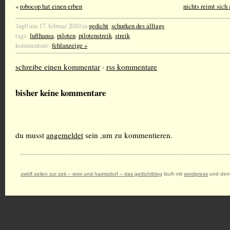
«
robocop hat einen erben
nichts reimt sich 
1ng0 am 17. februar 2010 in
gedicht
,
schurken des alltags
tags:
lufthansa
,
piloten
,
pilotenstreik
,
streik
kommentare:
fehlanzeige »
schreibe einen kommentar
·
rss kommentare
bisher keine kommentare
du musst
angemeldet
sein ,um zu kommentieren.
zwölf zeilen zur zeit – reim und harmsdorf – das gedichtblog
läuft mit
wordpress
und dem