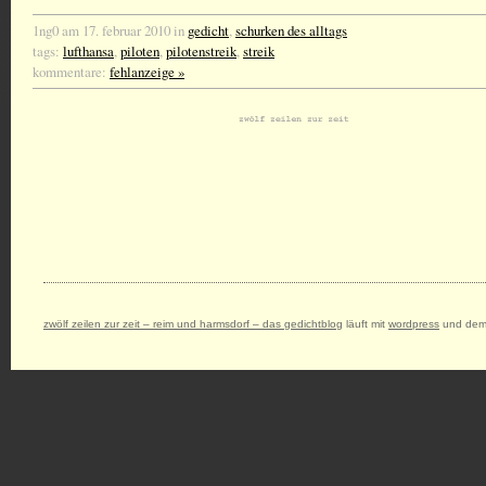
1ng0 am 17. februar 2010 in
gedicht
,
schurken des alltags
tags:
lufthansa
,
piloten
,
pilotenstreik
,
streik
kommentare:
fehlanzeige »
zwölf zeilen zur zeit – reim und harmsdorf – das gedichtblog
läuft mit
wordpress
und dem