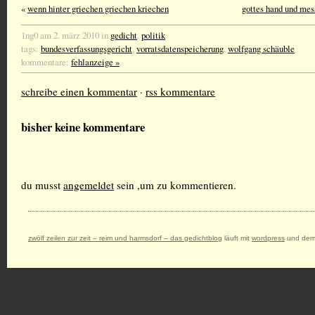
«
wenn hinter griechen griechen kriechen
gottes hand und mess
1ng0 am 2. märz 2010 in
gedicht
,
politik
tags:
bundesverfassungsgericht
,
vorratsdatenspeicherung
,
wolfgang schäuble
kommentare:
fehlanzeige »
schreibe einen kommentar
·
rss kommentare
bisher keine kommentare
du musst
angemeldet
sein ,um zu kommentieren.
zwölf zeilen zur zeit – reim und harmsdorf – das gedichtblog
läuft mit
wordpress
und dem