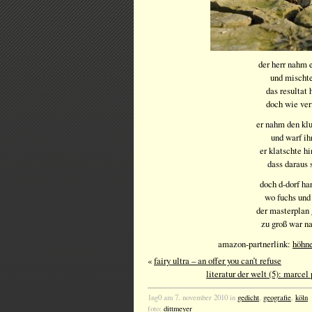
der herr nahm e
und mischte
das resultat 
doch wie ver
er nahm den kl
und warf ih
er klatschte hi
dass daraus
doch d-dorf ha
wo fuchs und
der masterplan 
zu groß war n
amazon-partnerlink:
höhne
«
fairy ultra – an offer you can’t refuse
literatur der welt (5): marcel
1ng0 am 7. november 2010 in
gedicht
,
geografie
,
köln
foto:
dittmeyer