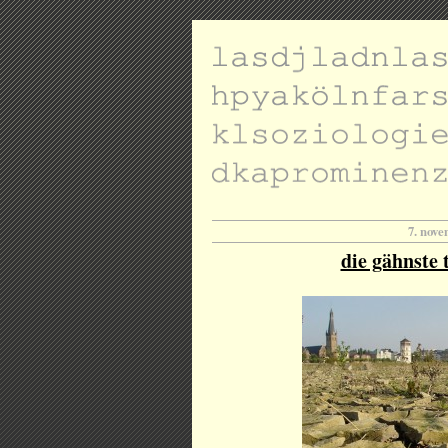
7. nov
die gähnste 