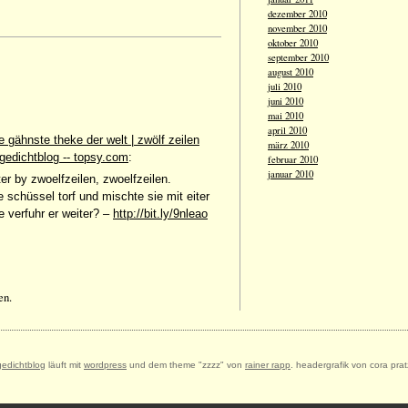
dezember 2010
november 2010
oktober 2010
september 2010
august 2010
juli 2010
juni 2010
mai 2010
april 2010
e gähnste theke der welt | zwölf zeilen
märz 2010
 gedichtblog -- topsy.com
:
februar 2010
januar 2010
er by zwoelfzeilen, zwoelfzeilen.
e schüssel torf und mischte sie mit eiter
e verfuhr er weiter? –
http://bit.ly/9nleao
en.
gedichtblog
läuft mit
wordpress
und dem theme "zzzz" von
rainer rapp
. headergrafik von cora prat