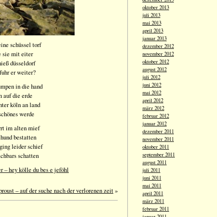
oktober 2013
juli 2013
mai 2013
april 2013
januar 2013
ine schüssel torf
dezember 2012
 sie mit eiter
november 2012
oktober 2012
hieß düsseldorf
august 2012
fuhr er weiter?
juli 2012
juni 2012
umpen in die hand
mai 2012
n auf die erde
april 2012
nter köln an land
märz 2012
 schönes werde
februar 2012
januar 2012
rrt im alten mief
dezember 2011
 hund bestatten
november 2011
ging leider schief
oktober 2011
achbars schatten
september 2011
august 2011
r – hey kölle du bes e jeföhl
juli 2011
juni 2011
mai 2011
 proust – auf der suche nach der verlorenen zeit
»
april 2011
märz 2011
februar 2011
januar 2011