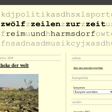
seiten
ember 2010
theke der welt
über den moechtegerngöthe
kategorien
kategorien
archiv
dezember 2013