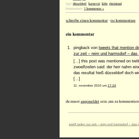
tags:
düsseldorf
,
karneval
,
köln
,
rheinland
kommentare:
1 kommentar »
schreibe einen kommentar
·
rss kommentare
ein kommentar
pingback von
tweets that mention di
zur zeit – reim und harmsdorf – das
[…] this post was mentioned on twitt
zwoelfzeilen said: der herr nahm ein
das resultat hieß düsseldorf doch wi
[…]
11. november 2010 um
17:24
du musst
angemeldet
sein ,um zu kommentier
zwölf zeilen zur zeit – reim und harmsdorf – das 