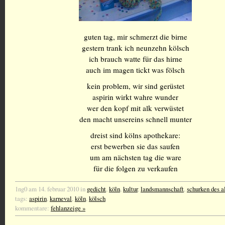
guten tag, mir schmerzt die birne
gestern trank ich neunzehn kölsch
ich brauch watte für das hirne
auch im magen tickt was fölsch
kein problem, wir sind gerüstet
aspirin wirkt wahre wunder
wer den kopf mit alk verwüstet
den macht unsereins schnell munter
dreist sind kölns apothekare:
erst bewerben sie das saufen
um am nächsten tag die ware
für die folgen zu verkaufen
1ng0 am 14. februar 2010 in
gedicht
,
köln
,
kultur
,
landsmannschaft
,
schurken des a
tags:
aspirin
,
karneval
,
köln
,
kölsch
kommentare:
fehlanzeige »