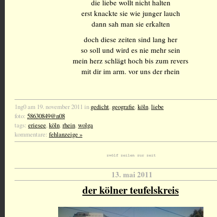
die liebe wollt nicht halten
erst knackte sie wie junger lauch
dann sah man sie erkalten
doch diese zeiten sind lang her
so soll und wird es nie mehr sein
mein herz schlägt hoch bis zum revers
mit dir im arm. vor uns der rhein
1ng0 am 19. november 2011 in
gedicht
,
geografie
,
köln
,
liebe
foto:
58630849@n08
tags:
eriesee
,
köln
,
rhein
,
wolga
kommentare:
fehlanzeige »
13. mai 2011
der kölner teufelskreis