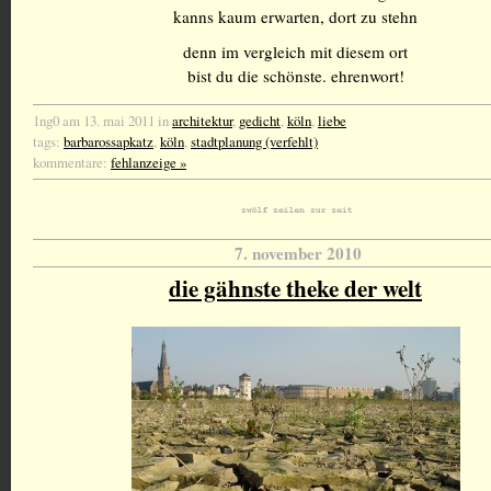
kanns kaum erwarten, dort zu stehn
denn im vergleich mit diesem ort
bist du die schönste. ehrenwort!
1ng0 am 13. mai 2011 in
architektur
,
gedicht
,
köln
,
liebe
tags:
barbarossapkatz
,
köln
,
stadtplanung (verfehlt)
kommentare:
fehlanzeige »
7. november 2010
die gähnste theke der welt