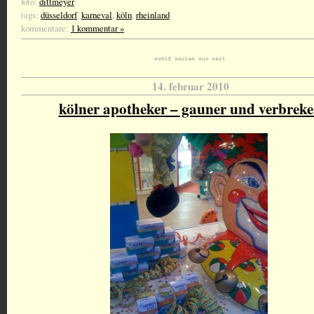
foto:
dittmeyer
tags:
düsseldorf
,
karneval
,
köln
,
rheinland
kommentare:
1 kommentar »
14. februar 2010
kölner apotheker – gauner und verbreke