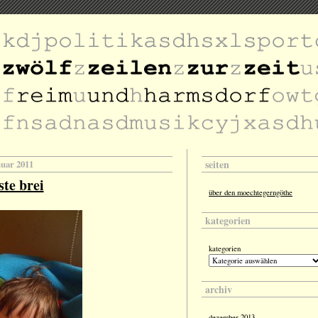
seiten
nuar 2011
ste brei
über den moechtegerngöthe
kategorien
kategorien
archiv
dezember 2013