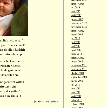
oktober 2013
juli 2013
mai 2013
april 2013
januar 2013
dezember 2012
november 2012
oktober 2012
august 2012
juli 2012
er blick wird scharf:
juni 2012
 protest! ich stampf!
mai 2012
ss du alles darfffffff
april 2012
rin: kartoffelmampf
märz 2012
februar 2012
eln. blut gerinnt
januar 2012
erschüttert schrei
dezember 2011
november 2011
r flieht geschwind:
oktober 2011
t den ersten brei
september 2011
august 2011
 und ganz viel willen
juli 2011
ritt türen ein:
juni 2011
wa kinder grillen?
mai 2011
assen sie das sein
april 2011
märz 2011
jenseits von reden
»
februar 2011
januar 2011