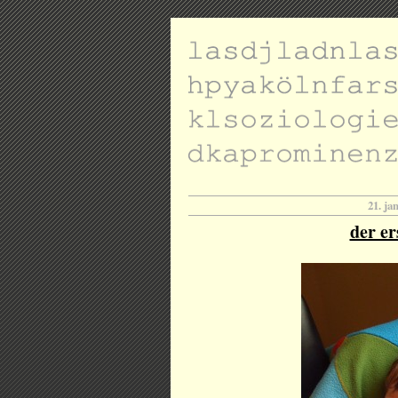
21. ja
der er