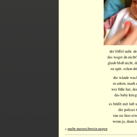
der löffel naht. d
das wagst du nicht!
glaub bloß nicht, da
zu spät. schon d
die wände wack
in adern. mark 
wer füße hat, de
das baby krieg
es brüllt mit luft
die polizei t
tun sie hier et
wenn ja, dann l
«
mehr meerschwein nagen