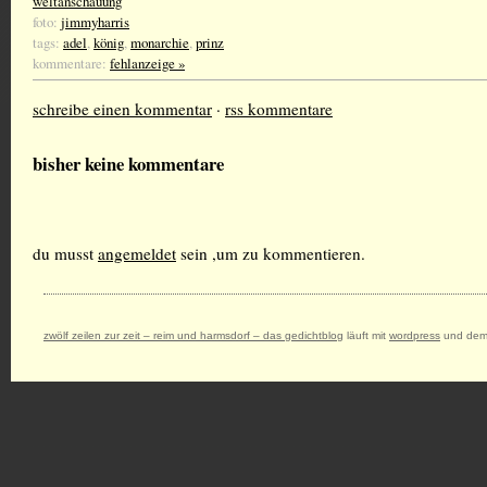
weltanschauung
foto:
jimmyharris
tags:
adel
,
könig
,
monarchie
,
prinz
kommentare:
fehlanzeige »
schreibe einen kommentar
·
rss kommentare
bisher keine kommentare
du musst
angemeldet
sein ,um zu kommentieren.
zwölf zeilen zur zeit – reim und harmsdorf – das gedichtblog
läuft mit
wordpress
und dem