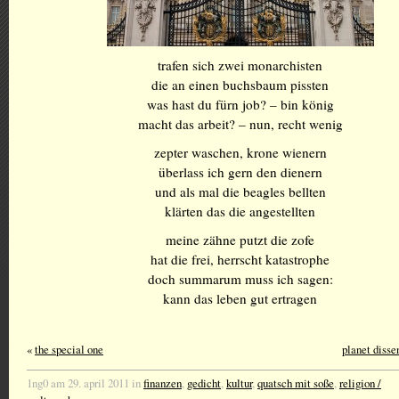
trafen sich zwei monarchisten
die an einen buchsbaum pissten
was hast du fürn job? – bin könig
macht das arbeit? – nun, recht wenig
zepter waschen, krone wienern
überlass ich gern den dienern
und als mal die beagles bellten
klärten das die angestellten
meine zähne putzt die zofe
hat die frei, herrscht katastrophe
doch summarum muss ich sagen:
kann das leben gut ertragen
«
the special one
planet disse
1ng0 am 29. april 2011 in
finanzen
,
gedicht
,
kultur
,
quatsch mit soße
,
religion /