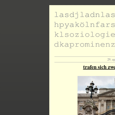
29. a
trafen sich zw