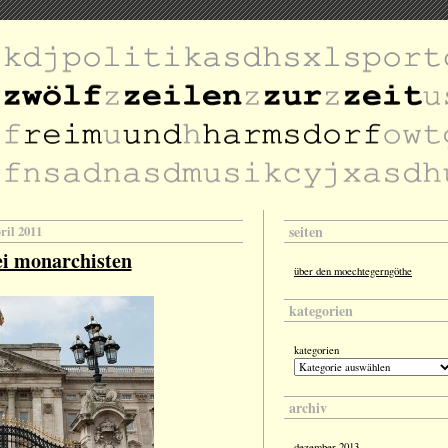
seiten
pril 2011
ei monarchisten
über den moechtegerngöthe
kategorien
kategorien
archiv
dezember 2013