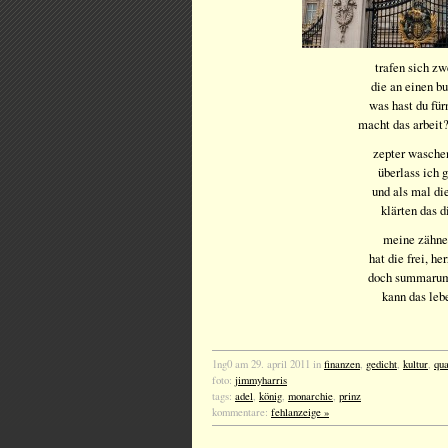
trafen sich z
die an einen b
was hast du für
macht das arbeit?
zepter wasche
überlass ich 
und als mal di
klärten das d
meine zähne 
hat die frei, he
doch summarum
kann das leb
1ng0 am 29. april 2011 in
finanzen
,
gedicht
,
kultur
,
qua
foto:
jimmyharris
tags:
adel
,
könig
,
monarchie
,
prinz
kommentare:
fehlanzeige »