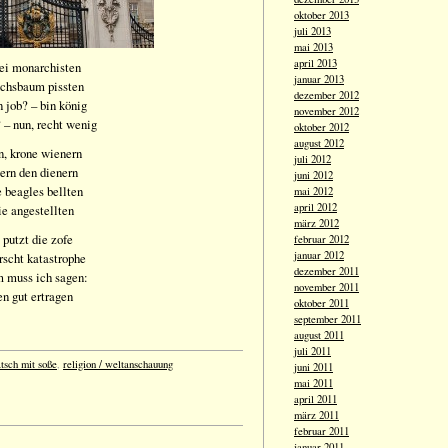
oktober 2013
juli 2013
mai 2013
april 2013
wei monarchisten
januar 2013
uchsbaum pissten
dezember 2012
n job? – bin könig
november 2012
 – nun, recht wenig
oktober 2012
august 2012
n, krone wienern
juli 2012
gern den dienern
juni 2012
e beagles bellten
mai 2012
april 2012
ie angestellten
märz 2012
putzt die zofe
februar 2012
januar 2012
rrscht katastrophe
dezember 2011
 muss ich sagen:
november 2011
en gut ertragen
oktober 2011
september 2011
august 2011
juli 2011
tsch mit soße
,
religion / weltanschauung
juni 2011
mai 2011
april 2011
märz 2011
februar 2011
januar 2011