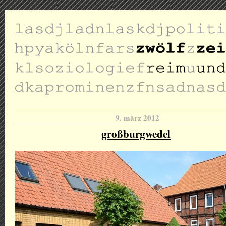
9. märz 2012
großburgwedel