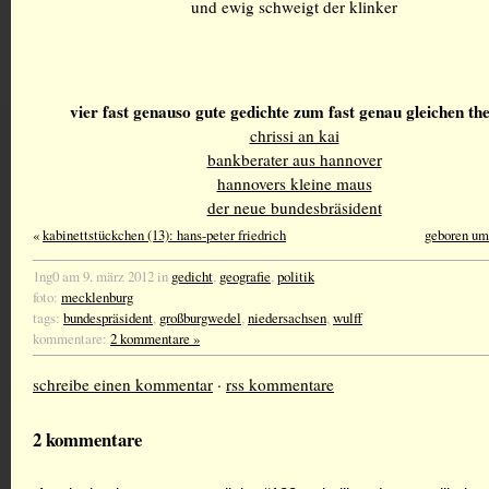
und ewig schweigt der klinker
vier fast genauso gute gedichte zum fast genau gleichen t
chrissi an kai
bankberater aus hannover
hannovers kleine maus
der neue bundesbräsident
«
kabinettstückchen (13): hans-peter friedrich
geboren um
1ng0 am 9. märz 2012 in
gedicht
,
geografie
,
politik
foto:
mecklenburg
tags:
bundespräsident
,
großburgwedel
,
niedersachsen
,
wulff
kommentare:
2 kommentare »
schreibe einen kommentar
·
rss kommentare
2 kommentare