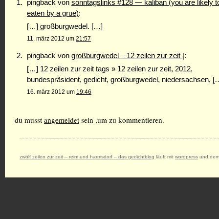
pingback von
sonntagslinks #128 — kaliban (you are likely t
eaten by a grue)
:
[…] großburgwedel. […]
11. märz 2012 um
21:57
pingback von
großburgwedel – 12 zeilen zur zeit |
:
[…] 12 zeilen zur zeit tags » 12 zeilen zur zeit, 2012,
bundespräsident, gedicht, großburgwedel, niedersachsen, [
16. märz 2012 um
19:46
du musst
angemeldet
sein ,um zu kommentieren.
zwölf zeilen zur zeit – reim und harmsdorf – das gedichtblog
läuft mit
wordpress
und dem