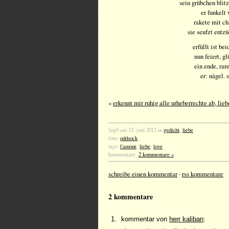
sein grübchen blitz
er funkelt 
rakete mit 
sie seufzt entzü
erfüllt ist be
nun feiert, g
ein ende, rar
er: nägel. 
«
erkennt mir ruhig alle urheberrechte ab, lieb
1ng0 am 12. juni 2012 in
gedicht
,
liebe
foto:
oddsock
tags:
l'amour
,
liebe
,
love
kommentare:
2 kommentare »
schreibe einen kommentar
·
rss kommentare
2 kommentare
kommentar von
herr kaliban
: