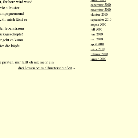
t, ihr herz wird wund
dezember 2010
wie silvester
november 2010
champagnermund
oktober 2010
ckt: mich lässt er
september 2010
august 2010
ider lebenstraum
juli 2010
lücksgeschöpfe!
juni 2010
er geht es kaum
mai 2010
april 2010
sie: die köpfe
märz 2010
februar 2010
januar 2010
e piraten. mir fällt eh nix mehr ein
drei löwen beim elfmeterschießen
»