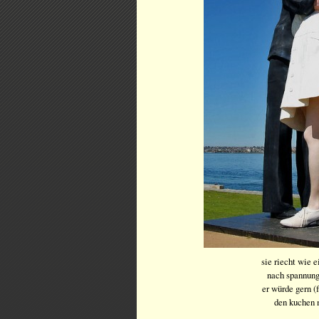
sie riecht wie e
nach spannung
er würde gern (f
den kuchen 