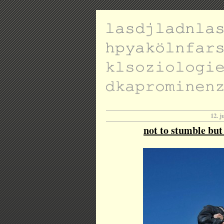
12. j
not to stumble but t