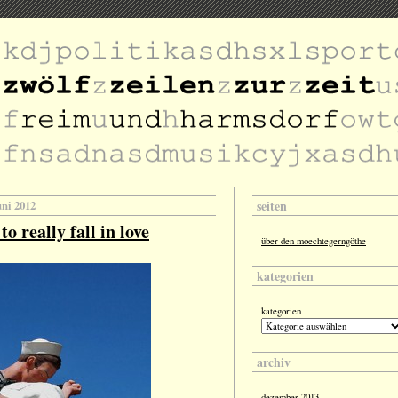
seiten
uni 2012
o really fall in love
über den moechtegerngöthe
kategorien
kategorien
archiv
dezember 2013