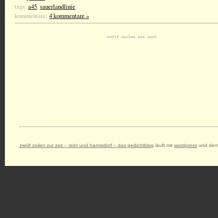
tags:
a45
,
sauerlandlinie
kommentare:
4 kommentare »
zwölf zeilen zur zeit – reim und harmsdorf – das gedichtblog
läuft mit
wordpress
und dem