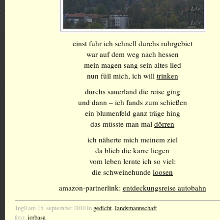
einst fuhr ich schnell durchs ruhrgebiet
war auf dem weg nach hessen
mein magen sang sein altes lied
nun füll mich, ich will
trinken
durchs sauerland die reise ging
und dann – ich fands zum schießen
ein blumenfeld ganz träge hing
das müsste man mal
dörren
ich näherte mich meinem ziel
da blieb die karre liegen
vom leben lernte ich so viel:
die schweinehunde
loosen
amazon-partnerlink:
entdeckungsreise autobahn
1ng0 am 15. september 2010 in
gedicht
,
landsmannschaft
foto:
jorbasa