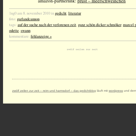
amazon-partnerlink:
prust – meerschweinchen
1ng0 am 8. november 2010 in
gedicht
,
literatur
foto:
garlandcannon
tags:
auf der suche nach der verlorenen zeit
,
ganz schön dicker schmöker
,
marcel 
odette
,
swann
kommentare:
fehlanzeige »
zwölf zeilen zur zeit – reim und harmsdorf – das gedichtblog
läuft mit
wordpress
und dem