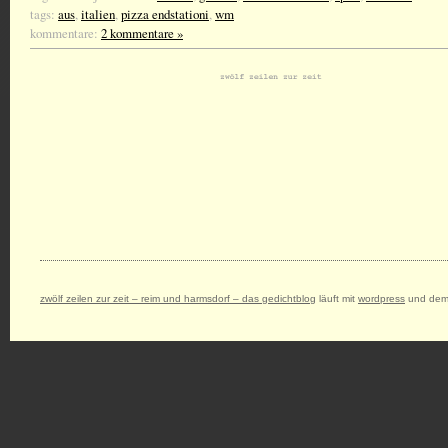
tags:
aus
,
italien
,
pizza endstationi
,
wm
kommentare:
2 kommentare »
zwölf zeilen zur zeit – reim und harmsdorf – das gedichtblog
läuft mit
wordpress
und dem