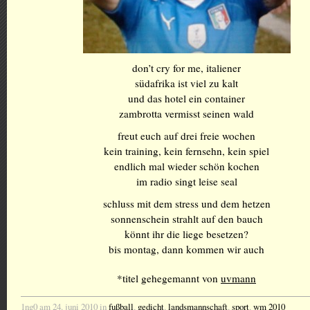
don’t cry for me, italiener
südafrika ist viel zu kalt
und das hotel ein container
zambrotta vermisst seinen wald
freut euch auf drei freie wochen
kein training, kein fernsehn, kein spiel
endlich mal wieder schön kochen
im radio singt leise seal
schluss mit dem stress und dem hetzen
sonnenschein strahlt auf den bauch
könnt ihr die liege besetzen?
bis montag, dann kommen wir auch
*titel gehegemannt von
uvmann
1ng0 am 24. juni 2010 in
fußball
,
gedicht
,
landsmannschaft
,
sport
,
wm 2010