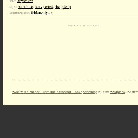
foto:
heyrocker
tags:
beth ditto
,
heavy cross
,
the gossip
kommentare:
fehlanzeige »
zwölf zeilen zur zeit – reim und harmsdorf – das gedichtblog
läuft mit
wordpress
und dem