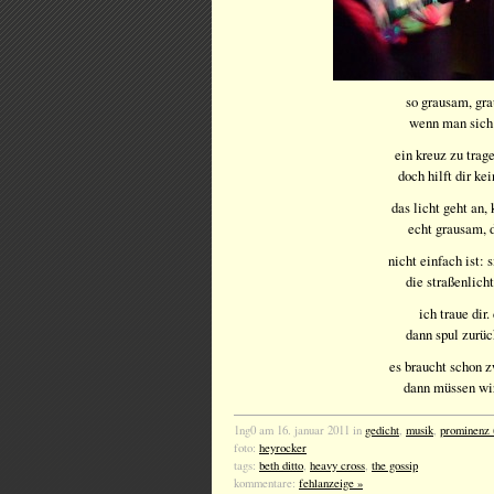
so grausam, gra
wenn man sich i
ein kreuz zu trag
doch hilft dir ke
das licht geht an,
echt grausam, d
nicht einfach ist:
die straßenlich
ich traue dir.
dann spul zurüc
es braucht schon z
dann müssen wi
1ng0 am 16. januar 2011 in
gedicht
,
musik
,
prominenz 
foto:
heyrocker
tags:
beth ditto
,
heavy cross
,
the gossip
kommentare:
fehlanzeige »