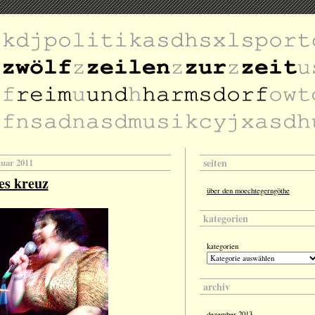
seiten
nuar 2011
es kreuz
über den moechtegerngöthe
kategorien
kategorien
archiv
dezember 2013