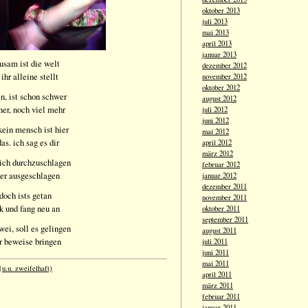
oktober 2013
juli 2013
mai 2013
april 2013
januar 2013
usam ist die welt
dezember 2012
hr alleine stellt
november 2012
oktober 2012
en, ist schon schwer
august 2012
iner, noch viel mehr
juli 2012
juni 2012
 kein mensch ist hier
mai 2012
as. ich sag es dir
april 2012
märz 2012
 sich durchzuschlagen
februar 2012
ter ausgeschlagen
januar 2012
dezember 2011
 doch ists getan
november 2011
k und fang neu an
oktober 2011
september 2011
wei, soll es gelingen
august 2011
r beweise bringen
juli 2011
juni 2011
mai 2011
(u.u. zweifelhaft)
april 2011
märz 2011
februar 2011
januar 2011