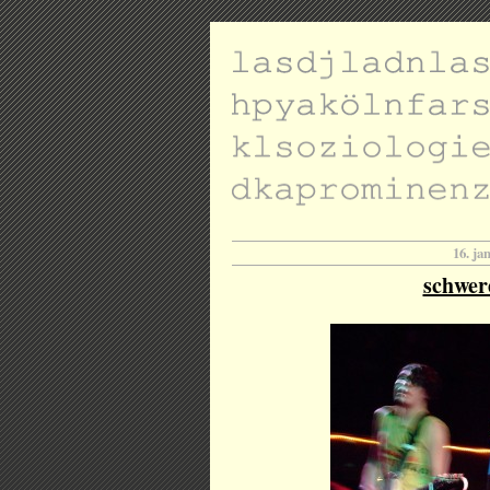
16. ja
schwer