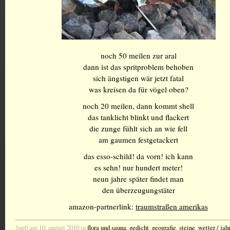
noch 50 meilen zur aral
dann ist das spritproblem behoben
sich ängstigen wär jetzt fatal
was kreisen da für vögel oben?
noch 20 meilen, dann kommt shell
das tanklicht blinkt und flackert
die zunge fühlt sich an wie fell
am gaumen festgetackert
das esso-schild! da vorn! ich kann
es sehn! nur hundert meter!
neun jahre später findet man
den überzeugungstäter
amazon-partnerlink:
traumstraßen amerikas
1ng0 am 10. august 2010 in
flora und sauna
,
gedicht
,
geografie
,
steine
,
wetter / jah