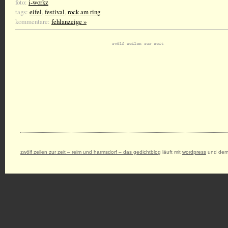
foto:
i-workz
tags:
eifel
,
festival
,
rock am ring
kommentare:
fehlanzeige »
zwölf zeilen zur zeit – reim und harmsdorf – das gedichtblog
läuft mit
wordpress
und dem