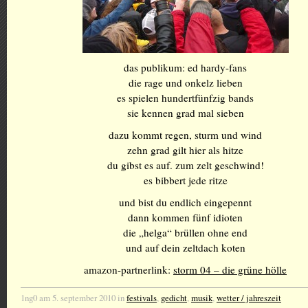
das publikum: ed hardy-fans
die rage und onkelz lieben
es spielen hundertfünfzig bands
sie kennen grad mal sieben
dazu kommt regen, sturm und wind
zehn grad gilt hier als hitze
du gibst es auf. zum zelt geschwind!
es bibbert jede ritze
und bist du endlich eingepennt
dann kommen fünf idioten
die „helga“ brüllen ohne end
und auf dein zeltdach koten
amazon-partnerlink:
storm 04 – die grüne hölle
1ng0 am 5. september 2010 in
festivals
,
gedicht
,
musik
,
wetter / jahreszeit