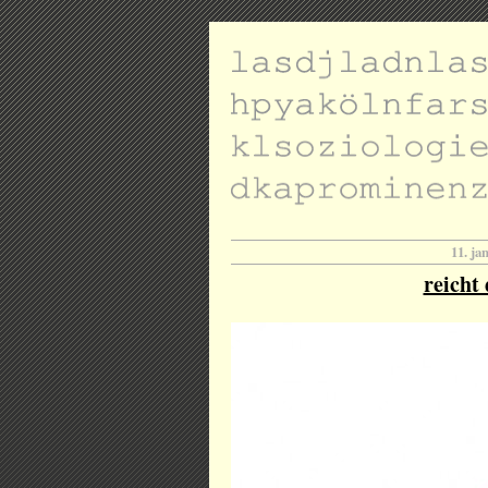
11. ja
reicht 