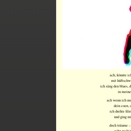
ach, könnte ic
mit hüftschw
ich säng den blues, 
in meine
ach wenn ich nu
dein coen, 
ich drehte fil
und ging mi
doch träume – 
gehn rucki