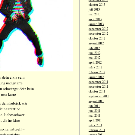
oktober 2013
juli 2013
mai 2013
april 2013
januar 2013
dezember 2012
november 2012
oktober 2012
august 2012
juli 2012
juni 2012
mai 2012
april 2012
märz 2012
februar 2012
h dein elvis sein
januar 2012
dezember 2011
ung und gitarre
november 2011
du schwängst dein bein
oktober 2011
 rosa karre
september 2011
august 2011
r dein kubrick wär
juli 2011
dein tarantino
juni 2011
me, liebesschwer
mai 2011
t dir ins kino
april 2011
märz 2011
so ihr naturell –
februar 2011
zuck zunichte
januar 2011