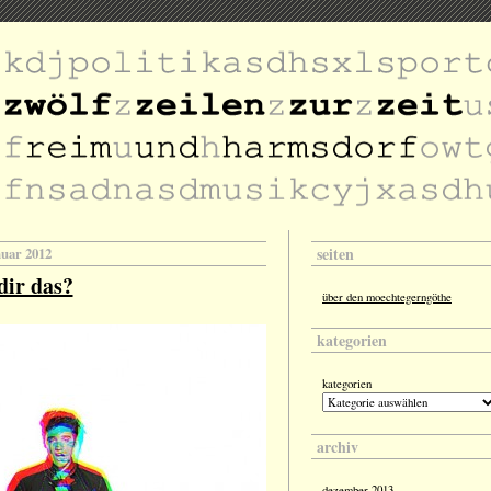
seiten
nuar 2012
dir das?
über den moechtegerngöthe
kategorien
kategorien
archiv
dezember 2013