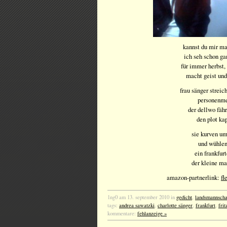
kannst du mir ma
ich seh schon 
für immer herbst,
macht geist un
frau sänger streic
personenme
der dellwo fähr
den plot kap
sie kurven u
und wühlen
ein frankfur
der kleine m
amazon-partnerlink:
fl
1ng0 am 13. september 2010 in
gedicht
,
landsmannscha
tags:
andrea sawatzki
,
charlotte sänger
,
frankfurt
,
frit
kommentare:
fehlanzeige »