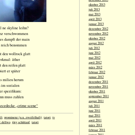
oktober 2013
juli 2013
mai 2013
april 2013
januar 2013
l ne skyline leihn?
dezember 2012
ganz verschwommen
november 2012
oktober 2012
 es dampft der main
august 2012
d reich benommen
juli 2012
juni 2012
ht den wollrock glatt
mai 2012
rkmal: äther
april 2012
t den reifen platt
märz 2012
iert er später
februar 2012
januar 2012
ms milieu herum
dezember 2011
 im sozialen
november 2011
ter spezifikum:
oktober 2011
ann muss zahlen
september 2011
august 2011
eecedecke „crime scene“
juli 2011
juni 2011
mai 2011
ft
,
prominenz (u.u. zweifelhaft)
,
tatort
,
tv
april 2011
z dellwo
,
jörg schüttauf
,
tatort
märz 2011
februar 2011
januar 2011