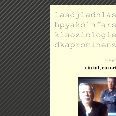
13. sep
ein tat, ein or