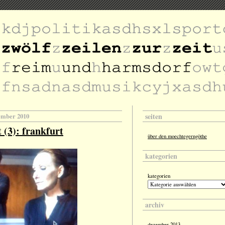
seiten
tember 2010
t (3): frankfurt
über den moechtegerngöthe
kategorien
kategorien
archiv
dezember 2013