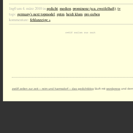
1ng0 am 4. märz 2010 in
gedicht
,
medien
,
prominenz (u.u. zweifelhaft)
,
tv
tags:
germany's next topmodel
,
gntm
,
heidi klum
,
pro sieben
kommentare:
fehlanzeige »
zwölf zeilen zur zeit – reim und harmsdorf – das gedichtblog
läuft mit
wordpress
und dem