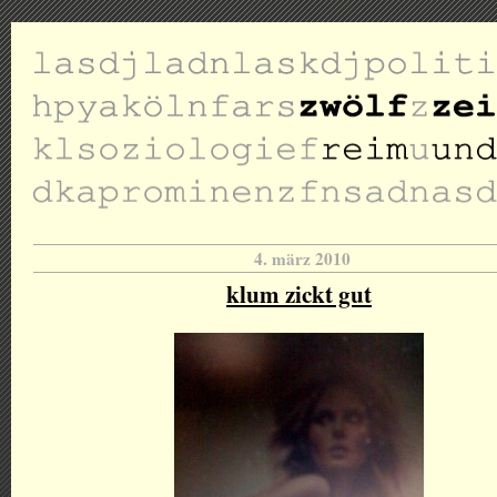
4. märz 2010
klum zickt gut