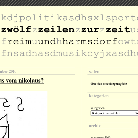
seiten
ember 2010
us vom nikolaus?
über den moechtegerngöthe
kategorien
kategorien
archiv
dezember 2013