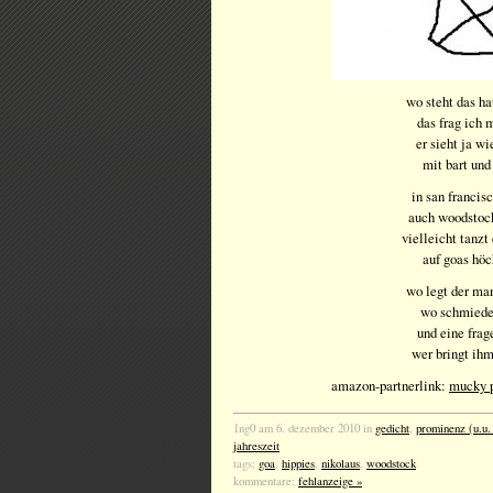
wo steht das h
das frag ich 
er sieht ja wi
mit bart und
in san francisc
auch woodstock
vielleicht tanzt
auf goas hö
wo legt der ma
wo schmiedet
und eine frag
wer bringt ih
amazon-partnerlink:
mucky p
1ng0 am 6. dezember 2010 in
gedicht
,
prominenz (u.u.
jahreszeit
tags:
goa
,
hippies
,
nikolaus
,
woodstock
kommentare:
fehlanzeige »