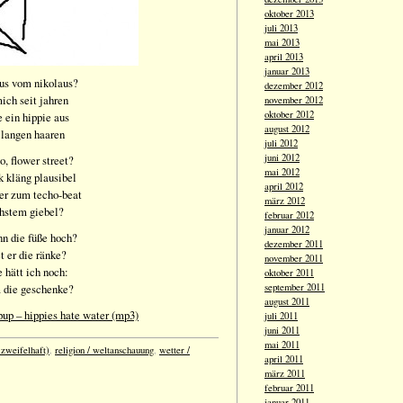
oktober 2013
juli 2013
mai 2013
april 2013
januar 2013
aus vom nikolaus?
dezember 2012
mich seit jahren
november 2012
oktober 2012
e ein hippie aus
august 2012
 langen haaren
juli 2012
juni 2012
o, flower street?
mai 2012
 kläng plausibel
april 2012
 er zum techo-beat
märz 2012
chstem giebel?
februar 2012
januar 2012
nn die füße hoch?
dezember 2011
 er die ränke?
november 2011
e hätt ich noch:
oktober 2011
m die geschenke?
september 2011
august 2011
up – hippies hate water (mp3)
juli 2011
juni 2011
mai 2011
 zweifelhaft)
,
religion / weltanschauung
,
wetter /
april 2011
märz 2011
februar 2011
januar 2011