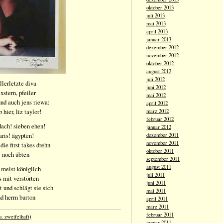
oktober 2013
juli 2013
mai 2013
april 2013
januar 2013
dezember 2012
november 2012
oktober 2012
august 2012
juli 2012
allerletzte diva
juni 2012
ixstern, pfeiler
mai 2012
und auch jens riewa:
april 2012
 hier, liz taylor!
märz 2012
februar 2012
dach! sieben ehen!
januar 2012
aris! ägypten!
dezember 2011
november 2011
die first takes drehn
oktober 2011
e noch übten
september 2011
august 2011
 meist königlich
juli 2011
s mit verstörten
juni 2011
t und schlägt sie sich
mai 2011
d herrn burton
april 2011
märz 2011
februar 2011
u. zweifelhaft)
januar 2011