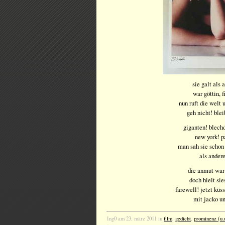
sie galt als 
war göttin, f
nun ruft die welt 
geh nicht! bleib
giganten! blech
new york! p
man sah sie schon 
als ander
die anmut war
doch hielt sie
farewell! jetzt küss
mit jacko un
1ng0 am 23. märz 2011 in
film
,
gedicht
,
prominenz (u.