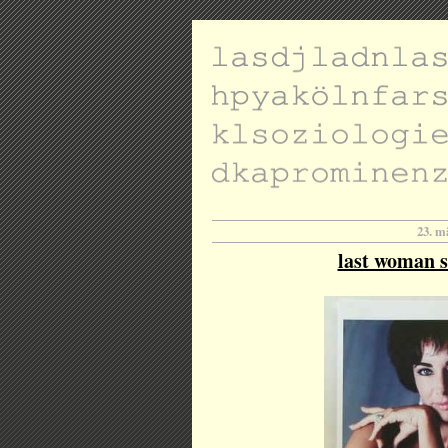
23. m
last woman s