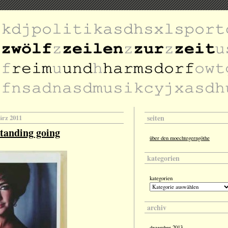
seiten
ärz 2011
tanding going
über den moechtegerngöthe
kategorien
kategorien
archiv
dezember 2013