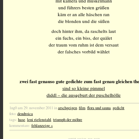
mit kamera und muskelmann
und führers besten grüßen
käm er an alle häschen ran
die blonden und die süßen
doch hinter ihm, da raschelts laut
ein fuchs, ein biss, der quälet
der traum vom ruhm ist dem versaut
der falsches vorbild wählet
zwei fast genauso gute gedichte zum fast genau gleichen t
sind so kleine pimmel
diddl – die ausgeburt der puschelhölle
1ng0 am 29. november 2011 in
arschgeigen
,
film
,
flora und sauna
,
gedicht
foto:
dendroica
tags:
hase
,
leni riefenstahl
,
triumph der möhre
kommentare:
fehlanzeige »