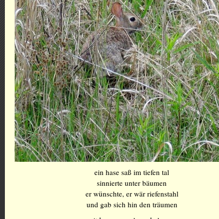
ein hase saß im tiefen tal
sinnierte unter bäumen
er wünschte, er wär riefenstahl
und gab sich hin den träumen