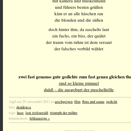
mit kamera und muskelmann
und führers besten grüßen
käm er an alle häschen ran
die blonden und die süßen
doch hinter ihm, da raschelts laut
ein fuchs, ein biss, der quälet
der traum vom ruhm ist dem versaut
der falsches vorbild wählet
zwei fast genauso gute gedichte zum fast genau gleichen t
sind so kleine pimmel
diddl – die ausgeburt der puschelhölle
1ng0 am 29. november 2011 in
arschgeigen
,
film
,
flora und sauna
,
gedicht
foto:
dendroica
tags:
hase
,
leni riefenstahl
,
triumph der möhre
kommentare:
fehlanzeige »