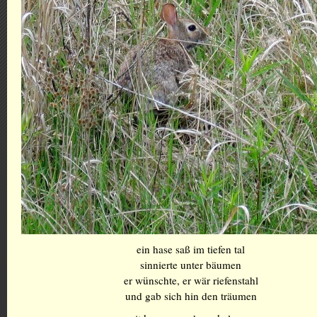
ein hase saß im tiefen tal
sinnierte unter bäumen
er wünschte, er wär riefenstahl
und gab sich hin den träumen