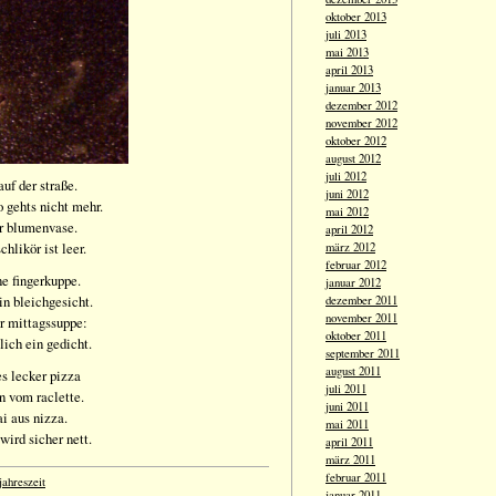
oktober 2013
juli 2013
mai 2013
april 2013
januar 2013
dezember 2012
november 2012
oktober 2012
august 2012
juli 2012
auf der straße.
juni 2012
 gehts nicht mehr.
mai 2012
er blumenvase.
april 2012
chlikör ist leer.
märz 2012
februar 2012
e fingerkuppe.
januar 2012
in bleichgesicht.
dezember 2011
november 2011
er mittagssuppe:
oktober 2011
lich ein gedicht.
september 2011
august 2011
es lecker pizza
juli 2011
n vom raclette.
juni 2011
i aus nizza.
mai 2011
ird sicher nett.
april 2011
märz 2011
februar 2011
jahreszeit
januar 2011