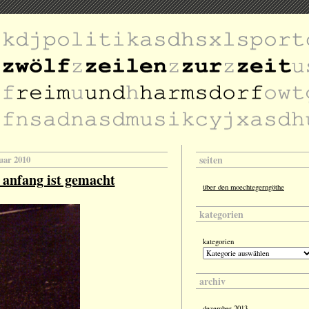
seiten
nuar 2010
 anfang ist gemacht
über den moechtegerngöthe
kategorien
kategorien
archiv
dezember 2013