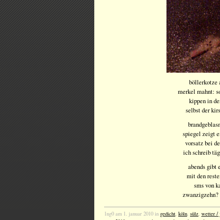
böllerkotze 
merkel mahnt: so
kippen in d
selbst der kirs
brandgeblasn
spiegel zeigt e
vorsatz bei d
ich schreib täg
abends gibt 
mit den reste
sms von ka
zwanzigzehn? w
1ng0 am 1. januar 2010 in
gedicht
,
köln
,
sülz
,
wetter / 