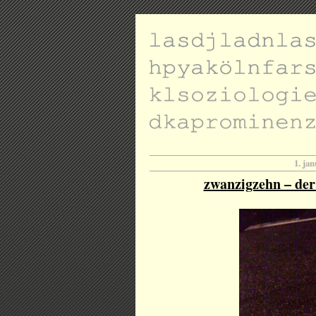
1. ja
zwanzigzehn – der