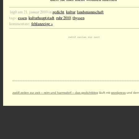
1ng0 am 21. januar 2010 in
gedicht
,
kultur
,
landsmannschaft
tags:
essen
,
kulturhauptstadt
,
ruhr 2010
,
thyssen
kommentare:
fehlanzeige »
zwölf zeilen zur zeit – reim und harmsdorf – das gedichtblog
läuft mit
wordpress
und dem