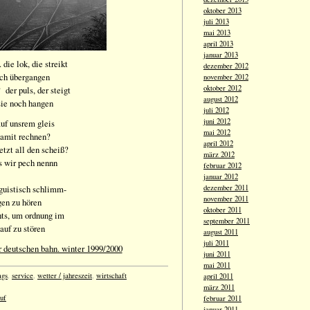
oktober 2013
juli 2013
mai 2013
april 2013
januar 2013
. die lok, die streikt
dezember 2012
ich übergangen
november 2012
oktober 2012
 der puls, der steigt
august 2012
sie noch hangen
juli 2012
juni 2012
auf unsrem gleis
mai 2012
damit rechnen?
april 2012
etzt all den scheiß?
märz 2012
as wir pech nennn
februar 2012
januar 2012
nguistisch schlimm-
dezember 2011
november 2011
gen zu hören
oktober 2011
hts, um ordnung im
september 2011
auf zu stören
august 2011
juli 2011
r deutschen bahn. winter 1999/2000
juni 2011
mai 2011
ags
,
service
,
wetter / jahreszeit
,
wirtschaft
april 2011
märz 2011
auf
februar 2011
januar 2011