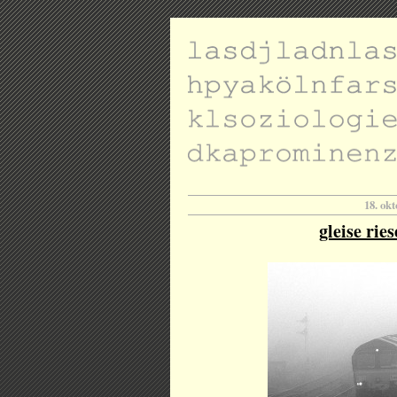
18. ok
gleise ries