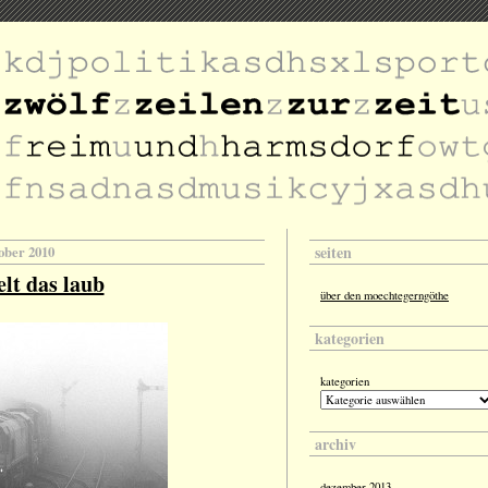
seiten
tober 2010
elt das laub
über den moechtegerngöthe
kategorien
kategorien
archiv
dezember 2013