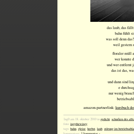
das laub, das fällt
bahn fühlt s
was soll denn das?
weil gestern 
floraler müll 
wer konnte 
und wer entfernt j
das ist das, w
und dann sind li
e durchsa
nur wenig brauc
betriebsabl
amazon-partnerlink:
kursbuch de
1ng0 am 18. oktober 2010 in
gedicht
,
schurken des allt
foto:
ingythewingy
tags:
bahn
,
gleise
,
herbst
,
laub
,
störung im betriebsabl
kommentare:
1 kommentar »