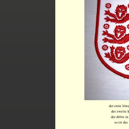
der erste löw
der zweite 
der dritte i
so ist da