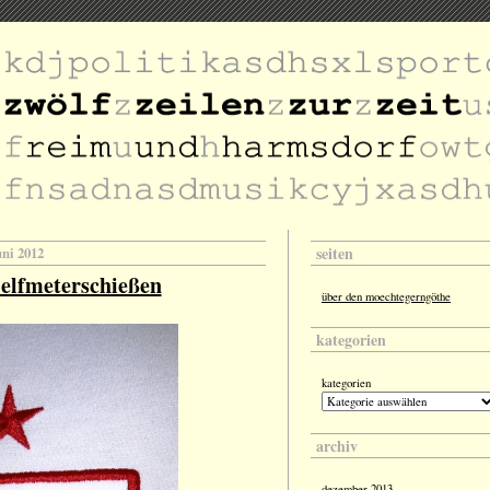
seiten
uni 2012
 elfmeterschießen
über den moechtegerngöthe
kategorien
kategorien
archiv
dezember 2013