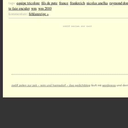
tags:
equipe tricolore
,
fils de pute
,
france
,
frankreich
,
nicolas anelka
,
raymond do
te faie enculer
,
wm
,
wm 2010
kommentare:
fehlanzeige »
zwölf zeilen zur zeit – reim und harmsdorf – das gedichtblog
läuft mit
wordpress
und dem