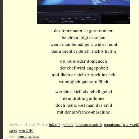
der franzmann ist gern renitent
befehlen folgt er selten
wenn man bemängelt, wie er rennt
dann dreht er durch. nichts hält’n
ob louis oder domenech
der chef wird angepöbelt
und flieht er nicht zurück ins eck
womöglich gar vermöbelt
wer einst sich als rebell gefiel
dem drohte guillotine
doch heute löst man das zivil
mit der air-france-maschine
1ng0 am 21. juni 2010 in
fußball
,
gedicht
,
landsmannschaft
,
prominenz (u.u. zweif
sport
,
wm 2010
foto:
bensutherland