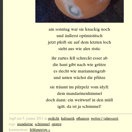
am sonntag war sie knackig noch
und äußerst optimistitsch
jetzt pfeift sie auf dem letzten loch
sieht aus wie alex ristic
ihr zartes fell schreckt esser ab
die haut gibt nach wie grütze
es riecht wie mariannengrab
und unten wächst die pfütze
sie träumt im pilzpelz vom idyll:
dem mandarinenhimmel
doch dann: ein weitwurf in den müll
igitt. da ist ja schimmel!
1ng0 am 5. januar 2011 in
gedicht
,
kulinarik
,
pflanzen
,
wetter / jahreszeit
tags:
mandarine
,
schimmel
,
sporen
kommentare:
fehlanzeige »