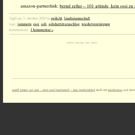
amazon-partnerlink:
bernd zeller – 101 gründe, kein ossi zu 
1ng0 am 3. oktober 2010 in
gedicht
,
landsmannschaft
tags:
jammern
,
ossi
,
soli
,
solidaritätszuschlag
,
wiedervereinigung
kommentare:
1 kommentar »
zwölf zeilen zur zeit – reim und harmsdorf – das gedichtblog
läuft mit
wordpress
und dem