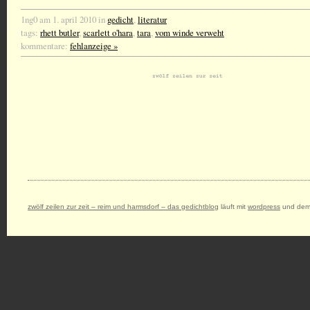
1ng0 am 1. april 2010 in
gedicht
,
literatur
tags:
rhett butler
,
scarlett o'hara
,
tara
,
vom winde verweht
kommentare:
fehlanzeige »
zwölf zeilen zur zeit – reim und harmsdorf – das gedichtblog
läuft mit
wordpress
und dem