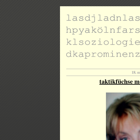
18. 
taktikfüchse me