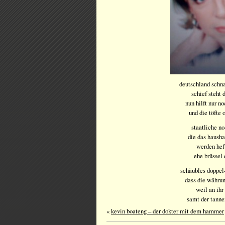
deutschland schna
schief steht
nun hilft nur n
und die töfte 
staatliche n
die das hausha
werden heft
ehe brüssel
schäubles doppel-
dass die währun
weil an ihr
samt der tanne
«
kevin boateng – der dokter mit dem hammer