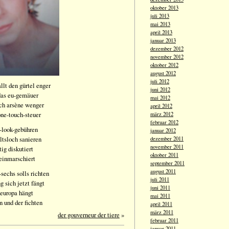
oktober 2013
juli 2013
mai 2013
april 2013
januar 2013
dezember 2012
november 2012
oktober 2012
august 2012
juli 2012
llt den gürtel enger
juni 2012
 das eu-gemäuer
mai 2012
och arsène wenger
april 2012
one-touch-steuer
märz 2012
februar 2012
o-look-gebühren
januar 2012
ltsloch sanieren
dezember 2011
november 2011
ig diskutiert
oktober 2011
 einmarschiert
september 2011
august 2011
sechs solls richten
juli 2011
g sich jetzt fängt
juni 2011
 europa hängt
mai 2011
n und der fichten
april 2011
märz 2011
der gouverneur der tiere
»
februar 2011
januar 2011