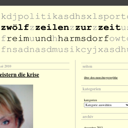
seiten
mai 2010
istern die krise
über den moechtegerngöthe
kategorien
kategorien
archiv
dezember 2013