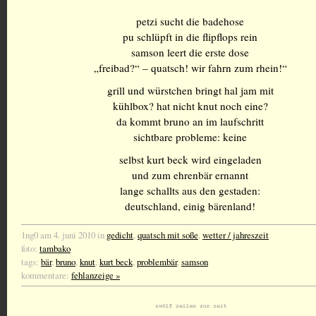
petzi sucht die badehose
pu schlüpft in die flipflops rein
samson leert die erste dose
„freibad?“ – quatsch! wir fahrn zum rhein!“
grill und würstchen bringt hal jam mit
kühlbox? hat nicht knut noch eine?
da kommt bruno an im laufschritt
sichtbare probleme: keine
selbst kurt beck wird eingeladen
und zum ehrenbär ernannt
lange schallts aus den gestaden:
deutschland, einig bärenland!
1ng0 am 4. juni 2010 in
gedicht
,
quatsch mit soße
,
wetter / jahreszeit
foto:
tambako
tags:
bär
,
bruno
,
knut
,
kurt beck
,
problembär
,
samson
kommentare:
fehlanzeige »