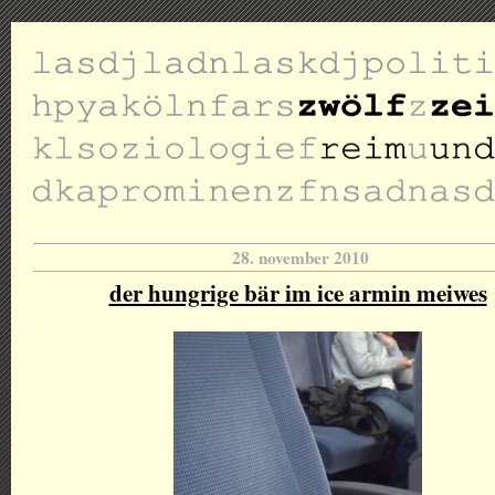
28. november 2010
der hungrige bär im ice armin meiwes