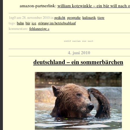
amazon-partnerlink:
william kotzwinkle – ein bär will nach 
1ng0 am 28. november 2010 in
gedicht
,
geografie
,
kulinarik
,
tiere
tags:
bahn
,
bär
,
ice
,
störung im betriebsablauf
kommentare:
fehlanzeige »
4. juni 2010
deutschland – ein sommerbärchen