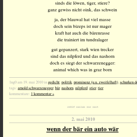
sinds die löwen, tiger, stiere?
ganz gewiss nicht oink, das schwein
ja, der blauwal hat viel masse
doch sein bizeps ist nur mager
kraft hat auch die bärenrasse
die trainiert im tundralager
gut gepanzert, stark wien trecker
sind das nilpferd und das nashorn
doch es siegt der schwarzenegger:
animal which was in graz born
1ng0 am 19. mai 2010 in
gedicht
,
politik
,
prominenz (u.u. zweifelhaft)
,
schurken d
tags:
arnold schwarzenegger
,
bär
,
nashorn
,
nilpferd
,
stier
,
tier
kommentare:
1 kommentar »
2. mai 2010
wenn der bär ein auto wär