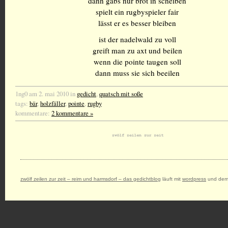
dann gäbs nur brot in scheiben
spielt ein rugbyspieler fair
lässt er es besser bleiben
ist der nadelwald zu voll
greift man zu axt und beilen
wenn die pointe taugen soll
dann muss sie sich beeilen
1ng0 am 2. mai 2010 in
gedicht
,
quatsch mit soße
tags:
bär
,
holzfäller
,
pointe
,
rugby
kommentare:
2 kommentare »
zwölf zeilen zur zeit – reim und harmsdorf – das gedichtblog
läuft mit
wordpress
und dem