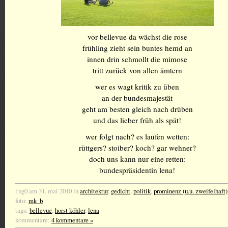
vor bellevue da wächst die rose
frühling zieht sein buntes hemd an
innen drin schmollt die mimose
tritt zurück von allen ämtern
wer es wagt kritik zu üben
an der bundesmajestät
geht am besten gleich nach drüben
und das lieber früh als spät!
wer folgt nach? es laufen wetten:
rüttgers? stoiber? koch? gar wehner?
doch uns kann nur eine retten:
bundespräsidentin lena!
1ng0 am 31. mai 2010 in
architektur
,
gedicht
,
politik
,
prominenz (u.u. zweifelhaft)
foto:
mk_b
tags:
bellevue
,
horst köhler
,
lena
kommentare:
4 kommentare »