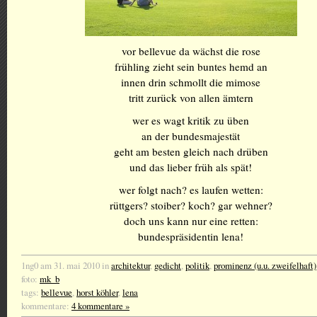
vor bellevue da wächst die rose
frühling zieht sein buntes hemd an
innen drin schmollt die mimose
tritt zurück von allen ämtern
wer es wagt kritik zu üben
an der bundesmajestät
geht am besten gleich nach drüben
und das lieber früh als spät!
wer folgt nach? es laufen wetten:
rüttgers? stoiber? koch? gar wehner?
doch uns kann nur eine retten:
bundespräsidentin lena!
1ng0 am 31. mai 2010 in
architektur
,
gedicht
,
politik
,
prominenz (u.u. zweifelhaft)
foto:
mk_b
tags:
bellevue
,
horst köhler
,
lena
kommentare:
4 kommentare »