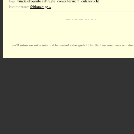
tags:
bundesdrogenbeauftragte
,
computersucht
,
onlinesucht
kommentare:
fehlanzeige »
zwölf zeilen zur zeit – reim und harmsdorf – das gedichtblog
läuft mit
wordpress
und dem