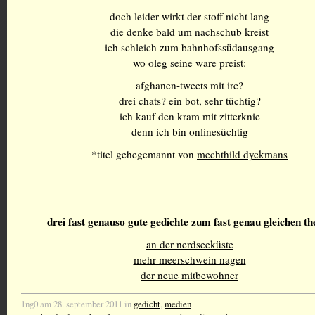
doch leider wirkt der stoff nicht lang
die denke bald um nachschub kreist
ich schleich zum bahnhofssüdausgang
wo oleg seine ware preist:
afghanen-tweets mit irc?
drei chats? ein bot, sehr tüchtig?
ich kauf den kram mit zitterknie
denn ich bin onlinesüchtig
*titel gehegemannt von
mechthild dyckmans
drei fast genauso gute gedichte zum fast genau gleichen t
an der nerdseeküste
mehr meerschwein nagen
der neue mitbewohner
1ng0 am 28. september 2011 in
gedicht
,
medien