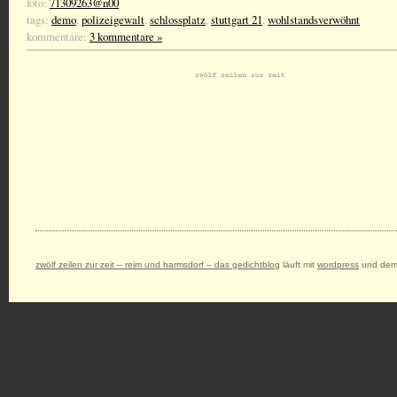
foto:
71309263@n00
tags:
demo
,
polizeigewalt
,
schlossplatz
,
stuttgart 21
,
wohlstandsverwöhnt
kommentare:
3 kommentare »
zwölf zeilen zur zeit – reim und harmsdorf – das gedichtblog
läuft mit
wordpress
und dem