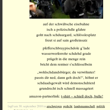
auf der schwäbsche eisebahne
isch a polizischdle gfahre
goht nach schduargard, schlösslesplatz
freut si auf sain großeinsatz
pfefferschbraypischdole g’lade
wasserwerferrohr schdehd grade
prügelt in die menge rein
bricht dem rentner s’schlüsselbein
„wohlschdandsbürger, du verwöhnter!
passts dir ned, dann geh doch!“, höhnt er
schdaadsgewalt wird demonschdrierd
grundrecht isch schnell massagriert
amazon-partnerlink:
t-shirt – schieß doch, bulle!
1ng0 am 30. september 2010 in
arschgeigen
,
gedicht
,
landsmannschaft
,
politik