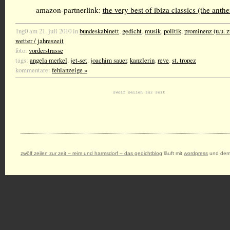
amazon-partnerlink:
the very best of ibiza classics (the anth
1ng0 am 21. juli 2010 in
bundeskabinett
,
gedicht
,
musik
,
politik
,
prominenz (u.u. z
wetter / jahreszeit
foto:
vorderstrasse
tags:
angela merkel
,
jet-set
,
joachim sauer
,
kanzlerin
,
reve
,
st. tropez
kommentare:
fehlanzeige »
zwölf zeilen zur zeit – reim und harmsdorf – das gedichtblog
läuft mit
wordpress
und dem