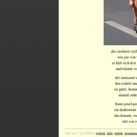
das seehorst zie
wie joe von 
er hält sich fes
und träumt v
der ramsauer e
den schritt un
sir gutti: hem
nimmt söder
franz-josef-po
im darkrooom 
das kommt, w
mit csu 
1ng0 am 2. juli 2010 in
gedicht
,
köln
,
politik
,
prominenz