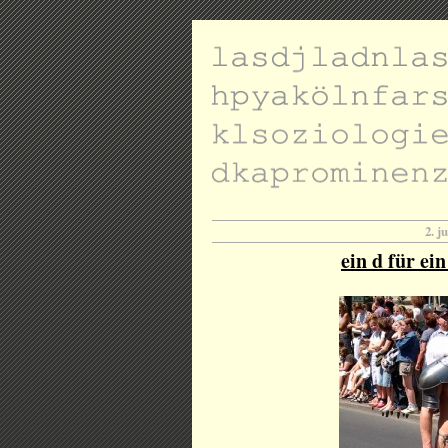
2. j
ein d für ei