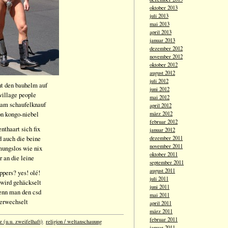
oktober 2013
juli 2013
mai 2013
april 2013
januar 2013
dezember 2012
november 2012
oktober 2012
august 2012
juli 2012
ht den bauhelm auf
juni 2012
village people
mai 2012
t am schaufelknauf
april 2012
on kongo-niebel
märz 2012
februar 2012
nthaart sich fix
januar 2012
d auch die beine
dezember 2011
november 2011
mungslos wie nix
oktober 2011
 an die leine
september 2011
august 2011
ppers? yes! olé!
juli 2011
wird gehäckselt
juni 2011
enn man den csd
mai 2011
verwechselt
april 2011
märz 2011
februar 2011
 (u.u. zweifelhaft)
,
religion / weltanschauung
januar 2011