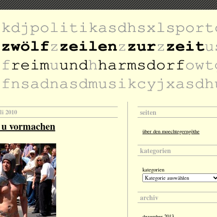
seiten
uli 2010
n u vormachen
über den moechtegerngöthe
kategorien
kategorien
archiv
dezember 2013