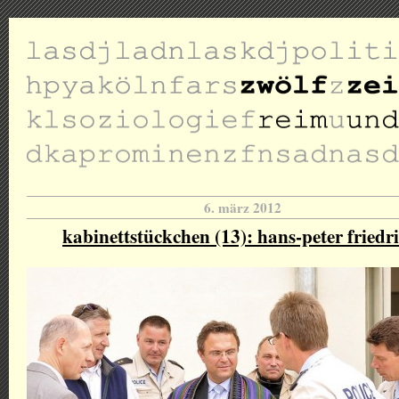
6. märz 2012
kabinettstückchen (13): hans-peter friedr