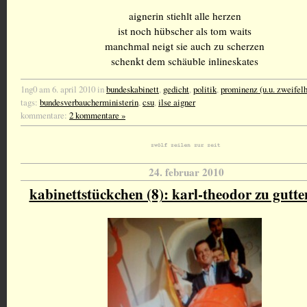
aignerin stiehlt alle herzen
ist noch hübscher als tom waits
manchmal neigt sie auch zu scherzen
schenkt dem schäuble inlineskates
1ng0 am 6. april 2010 in
bundeskabinett
,
gedicht
,
politik
,
prominenz (u.u. zweifelh
tags:
bundesverbaucherministerin
,
csu
,
ilse aigner
kommentare:
2 kommentare »
24. februar 2010
kabinettstückchen (8): karl-theodor zu gutt