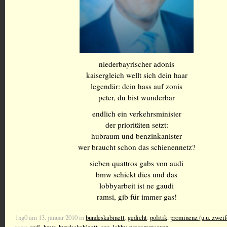
niederbayrischer adonis
kaisergleich wellt sich dein haar
legendär: dein hass auf zonis
peter, du bist wunderbar
endlich ein verkehrsminister
der prioritäten setzt:
hubraum und benzinkanister
wer braucht schon das schienennetz?
sieben quattros gabs von audi
bmw schickt dies und das
lobbyarbeit ist ne gaudi
ramsi, gib für immer gas!
1ng0 am 13. januar 2010 in
bundeskabinett
,
gedicht
,
politik
,
prominenz (u.u. zweif