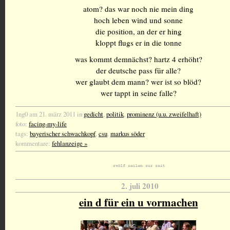
atom? das war noch nie mein ding
hoch leben wind und sonne
die position, an der er hing
kloppt flugs er in die tonne
was kommt demnächst? hartz 4 erhöht?
der deutsche pass für alle?
wer glaubt dem mann? wer ist so blöd?
wer tappt in seine falle?
1ng0 am 21. märz 2011 in
gedicht
,
politik
,
prominenz (u.u. zweifelhaft)
foto:
facing-my-life
tags:
bayerischer schwachkopf
,
csu
,
markus söder
kommentare:
fehlanzeige »
2. juli 2010
ein d für ein u vormachen