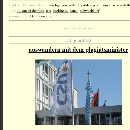
1ng0 am 30. januar 2012 in
arschgeigen
,
gedicht
,
politik
,
prominenz (u.u. zweifelh
tags:
alexander dobrindt
,
csu
,
hackfresse
,
jauch
,
schwachkopf
kommentare:
1 kommentar »
11. juni 2011
auswandern mit dem plagiatsminister