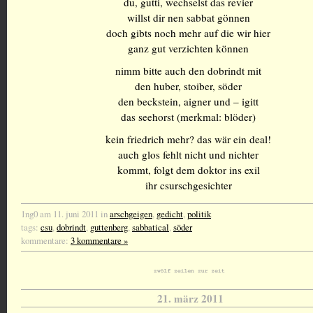
du, gutti, wechselst das revier
willst dir nen sabbat gönnen
doch gibts noch mehr auf die wir hier
ganz gut verzichten können
nimm bitte auch den dobrindt mit
den huber, stoiber, söder
den beckstein, aigner und – igitt
das seehorst (merkmal: blöder)
kein friedrich mehr? das wär ein deal!
auch glos fehlt nicht und nichter
kommt, folgt dem doktor ins exil
ihr csurschgesichter
1ng0 am 11. juni 2011 in
arschgeigen
,
gedicht
,
politik
tags:
csu
,
dobrindt
,
guttenberg
,
sabbatical
,
söder
kommentare:
3 kommentare »
21. märz 2011