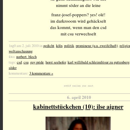
nimmt söder an die leine
franz-josef-poppers? yes! olé!
im darkrooom wird gehäckselt
das kommt, wenn man den csd
mit csu verwechselt
1ng0 am 2. juli 2010 in
gedicht
,
köln
,
politik
,
prominenz (u.u. zweifelhaft)
,
religio
weltanschauung
foto:
norbert_blech
tags:
csd
,
csu
,
gay pride
,
horst seehofer
,
karl willibald schleimfrisur zu guttenberg
söder
kommentare:
3 kommentare »
6. april 2010
kabinettstückchen (10): ilse aigner