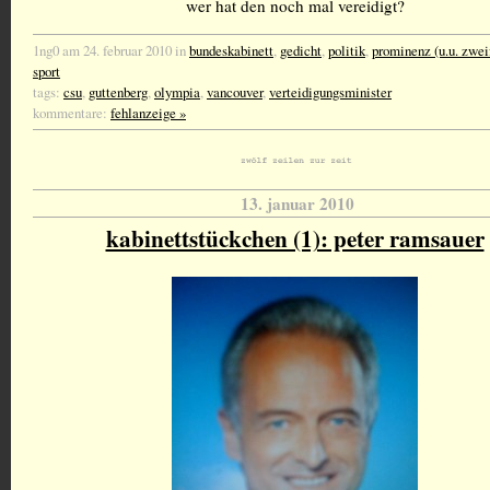
wer hat den noch mal vereidigt?
1ng0 am 24. februar 2010 in
bundeskabinett
,
gedicht
,
politik
,
prominenz (u.u. zwei
sport
tags:
csu
,
guttenberg
,
olympia
,
vancouver
,
verteidigungsminister
kommentare:
fehlanzeige »
13. januar 2010
kabinettstückchen (1): peter ramsauer