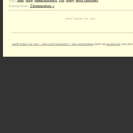
tags:
audi
,
bmw
,
bundeskabinett
,
csu
,
lobby
,
peter ramsauer
kommentare:
2 kommentare »
zwölf zeilen zur zeit – reim und harmsdorf – das gedichtblog
läuft mit
wordpress
und dem