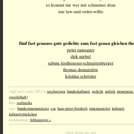
es kommt nie wer mit schimmer dran
nur law-and-order-willis
fünf fast genauso gute gedichte zum fast genau gleichen t
peter ramsauer
dirk niebel
sabine leutheusser-schnarrenberger
thomas demaizière
kristina schröder
1ng0 am 6. märz 2012 in
arschgeigen
,
bundeskabinett
,
gedicht
,
politik
,
prominenz 
zweifelhaft)
foto:
isafmedia
tags:
bundesinnenminister
,
csu
,
hans-peter friedrich
,
innenminister
,
kabinett
,
kabinettstückchen
kommentare:
fehlanzeige »