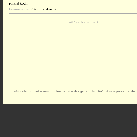
roland koch
kommentare:
7 kommentare »
zwölf zeilen zur zeit – reim und harmsdorf – das gedichtblog
läuft mit
wordpress
und dem