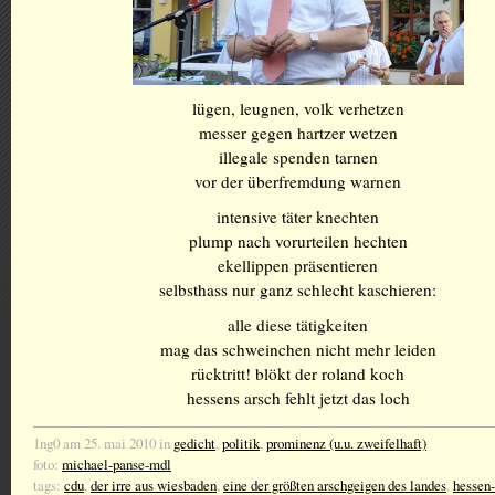
lügen, leugnen, volk verhetzen
messer gegen hartzer wetzen
illegale spenden tarnen
vor der überfremdung warnen
intensive täter knechten
plump nach vorurteilen hechten
ekellippen präsentieren
selbsthass nur ganz schlecht kaschieren:
alle diese tätigkeiten
mag das schweinchen nicht mehr leiden
rücktritt! blökt der roland koch
hessens arsch fehlt jetzt das loch
1ng0 am 25. mai 2010 in
gedicht
,
politik
,
prominenz (u.u. zweifelhaft)
foto:
michael-panse-mdl
tags:
cdu
,
der irre aus wiesbaden
,
eine der größten arschgeigen des landes
,
hessen-