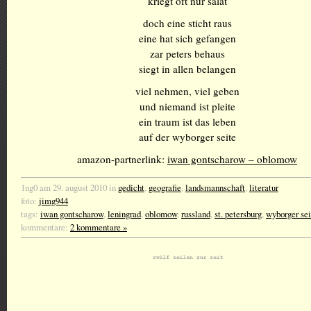
kriegt oft nur salat
doch eine sticht raus
eine hat sich gefangen
zar peters behaus
siegt in allen belangen
viel nehmen, viel geben
und niemand ist pleite
ein traum ist das leben
auf der wyborger seite
amazon-partnerlink:
iwan gontscharow – oblomow
1ng0 am 29. august 2010 in
gedicht
,
geografie
,
landsmannschaft
,
literatur
foto:
jimg944
tags:
iwan gontscharow
,
leningrad
,
oblomow
,
russland
,
st. petersburg
,
wyborger sei
kommentare:
2 kommentare »