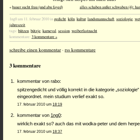
«
bauer sucht frau (und abu fayed)
alles schaben außer schwaben (4): ha
1ng0 am 11. februar 2010 in
gedicht
,
köln
,
kultur
,
landsmannschaft
,
soziologie
,
wet
jahreszeit
tags:
bützen
,
bützje
,
karneval
,
session
,
weiberfastnacht
kommentare:
3 kommentare »
schreibe einen kommentar
·
rss kommentare
3 kommentare
kommentar von rabo:
spitzengedicht und völlig korrekt in die kategorie „soziologie“
eingeordnet. mein studium verlief exakt so.
17. februar 2010 um
18:19
kommentar von
1ng0
:
wirklich exakt so? auch das mit wodka-peter und dem herp
17. februar 2010 um
18:37