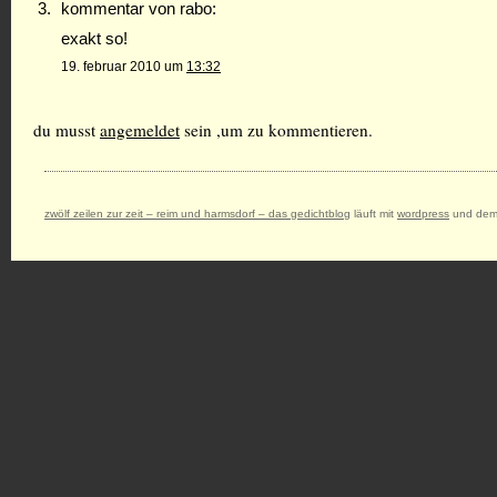
kommentar von rabo:
exakt so!
19. februar 2010 um
13:32
du musst
angemeldet
sein ,um zu kommentieren.
zwölf zeilen zur zeit – reim und harmsdorf – das gedichtblog
läuft mit
wordpress
und dem